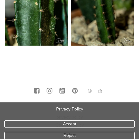
legal info
Privacy Policy
privacy policy
Accept
Cookies policy
Reject