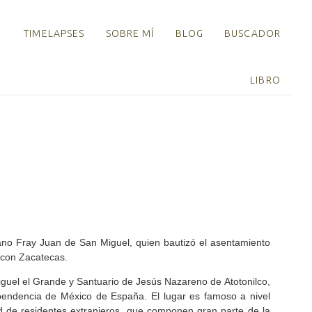
TIMELAPSES
SOBRE MÍ
BLOG
BUSCADOR
LIBRO
ano Fray Juan de San Miguel, quien bautizó el asentamiento
 con Zacatecas.
 Miguel el Grande y Santuario de Jesús Nazareno de Atotonilco,
dependencia de México de España. El lugar es famoso a nivel
d de residentes extranjeros, que componen gran parte de la