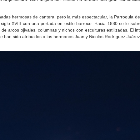
hadas hermosas de cantera, pero la más espectacular, la Parroquia de 
l siglo XVIII con una portada en estilo barroco. Hacia 1880 se le sob
de arcos ojivales, columnas y nichos con esculturas estilizadas. El int
 han sido atribuidos a los hermanos Juan y Nicolás Rodríguez Juárez. S