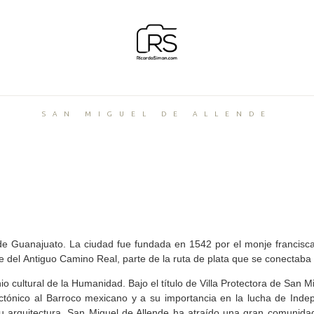
SAN MIGUEL DE ALLENDE
e Guanajuato. La ciudad fue fundada en 1542 por el monje francisc
 del Antiguo Camino Real, parte de la ruta de plata que se conectaba
onio cultural de la Humanidad. Bajo el título de Villa Protectora de San
itectónico al Barroco mexicano y a su importancia en la lucha de In
su arquitectura. San Miguel de Allende ha atraído una gran comunida