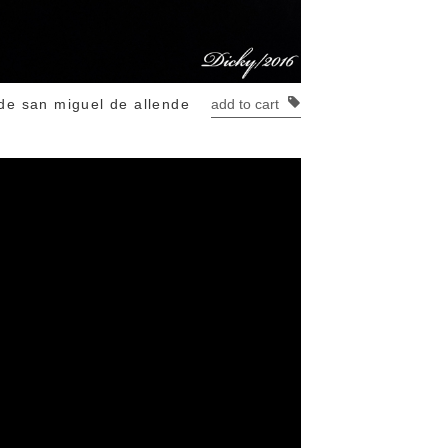
de san miguel de allende
add to cart