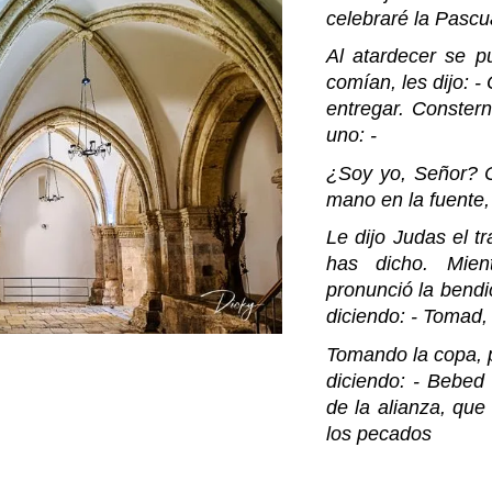
celebraré la Pascu
Al atardecer se p
comían, les dijo: 
entregar. Conster
uno: -
¿Soy yo, Señor? C
mano en la fuente,
Le dijo Judas el t
has dicho. Mie
pronunció la bendic
diciendo: - Tomad,
Tomando la copa, p
diciendo: - Bebed
de la alianza, que
los pecados