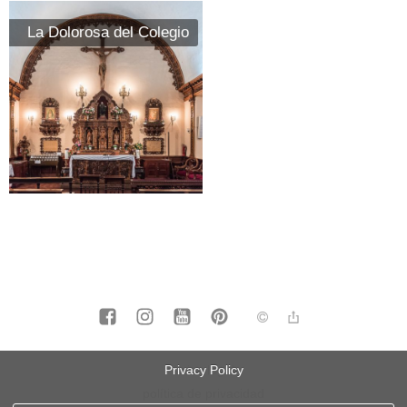
La Dolorosa del Colegio
aviso legal
Privacy Policy
política de privacidad