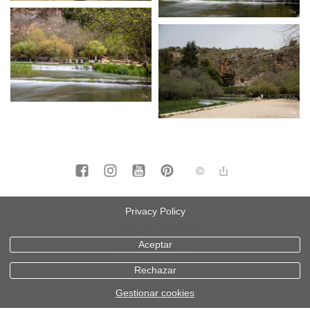
aviso legal
Privacy Policy
política de privacidad
Aceptar
política de cookies
Rechazar
Gestionar cookies