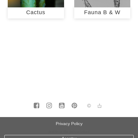
Cactus
Fauna B & W
aviso legal
Privacy Policy
política de privacidad